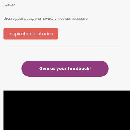
бизнес.
Вижте двата раздела по-долу и се мотивирайте:
Inspirational stories
Give us your feedback!