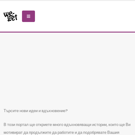
Please
note:
This
website
includes
an
accessibility
system.
Търсите нови идеи и вдъхновение?
В този портал ще откриете много вдъхновяващи истории, които ще Ви
мотивират да продължите да работите и да подобрявате Вашия